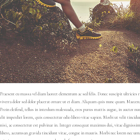
Praesent eu massa vel diam laoreet elementum ac sed felis. Donec suscipit ultricies 
viverra dolor sed dolor placerat ornare ut et diam. Aliquam quis nunc quam. Maecena
Proin eleifend, tellus in interdum malesuada, eros purus mattis augue, in auctor nunc
elit imperdiet lorem, quis consectetur odio libero vitae sapien. Morbi ut velit tincidu
nisi, ac consectetur est pulvinar in. Integer consequat maximus dui, vitae dignissim 
libero, accumsan gravida tincidunt vitae, congue in mauris. Morbi nec lorem nec urn