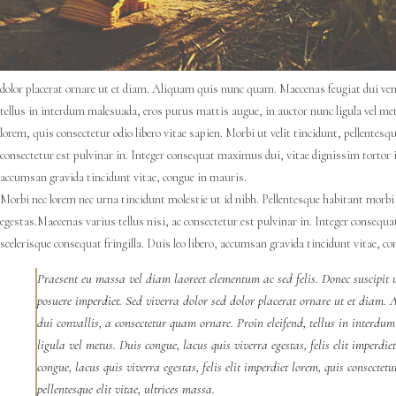
dolor placerat ornare ut et diam. Aliquam quis nunc quam. Maecenas feugiat dui vene
tellus in interdum malesuada, eros purus mattis augue, in auctor nunc ligula vel metu
lorem, quis consectetur odio libero vitae sapien. Morbi ut velit tincidunt, pellentesqu
consectetur est pulvinar in. Integer consequat maximus dui, vitae dignissim tortor ia
accumsan gravida tincidunt vitae, congue in mauris.
Morbi nec lorem nec urna tincidunt molestie ut id nibh. Pellentesque habitant morbi
egestas.Maecenas varius tellus nisi, ac consectetur est pulvinar in. Integer consequ
scelerisque consequat fringilla. Duis leo libero, accumsan gravida tincidunt vitae, c
Praesent eu massa vel diam laoreet elementum ac sed felis. Donec suscipit ul
posuere imperdiet. Sed viverra dolor sed dolor placerat ornare ut et diam
dui convallis, a consectetur quam ornare. Proin eleifend, tellus in interd
ligula vel metus. Duis congue, lacus quis viverra egestas, felis elit imperdie
congue, lacus quis viverra egestas, felis elit imperdiet lorem, quis consectetu
pellentesque elit vitae, ultrices massa.