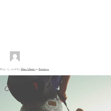
May 17, 2018
by
klineAdmin
in
Business