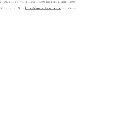
Praesent eu massa vel diam laoreet elementum
May 17, 2018
by
klineAdmin
0
Comments
749 Views