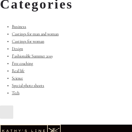
Categories
Business
Castings for man and woman
Castings for woman
Design
Fashionable Summer 2019
Free coaching
Real life
Science
Special photo shoots
Tech