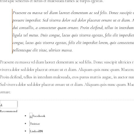
tristique senectus et netus et malesuada fames ac turpis egestas.
Praesent eu massa vel diam laoreet elementum ac sed felis. Donec suscipit ul
posuere imperdiet. Sed viverra dolor sed dolor placerat ornare ut et diam
dui convallis, a consectetur quam ornare. Proin eleifend, tellus in interd
ligula vel metus. Duis congue, lacus quis viverra egestas, felis elit imperdie
congue, lacus quis viverra egestas, felis elit imperdiet lorem, quis consectetu
pellentesque elit vitae, ultrices massa.
Praesent eu massa vel diam laoreet elementum ac sed felis. Donec suscipit ultricies 
viverra dolor sed dolor placerat ornare ut et diam. Aliquam quis nunc quam. Maecena
Proin eleifend, tellus in interdum malesuada, eros purus mattis augue, in auctor nun
Sed viverra dolor sed dolor placerat ornare ut et diam. Aliquam quis nunc quam. Mae
ornare.
4
Recommend
0
Facebook
Twitter
LinkedIN