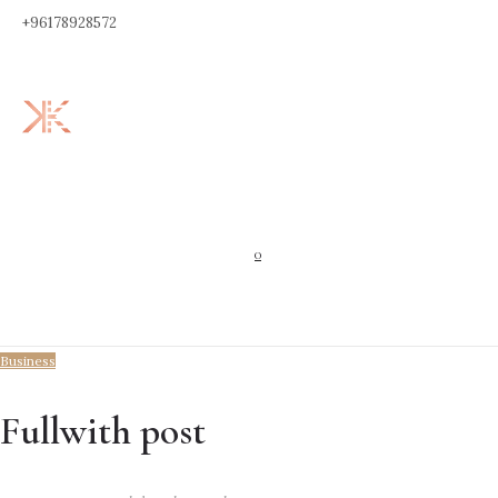
+96178928572
0
Business
Fullwith post